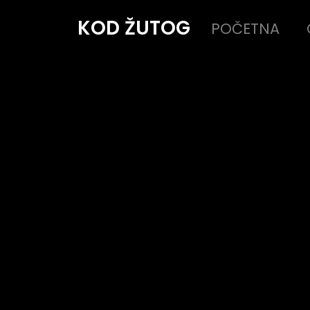
KOD ŽUTOG
POČETNA