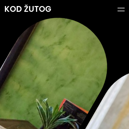
KOD ŽUTOG